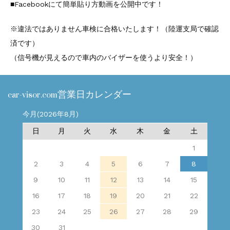
■Facebookにて簡単貼り方動画を公開中です！
※違法ではありません車検に合格いたします！（陸運支局で確認
済です）
（信号機が見えるので車内のバイザーを使うより安全！）
car-visor.com営業日カレンダー
今月(2026年8月)
日
月
火
水
木
金
土
1
2
3
4
5
6
7
8
9
10
11
12
13
14
15
16
17
18
19
20
21
22
23
24
25
26
27
28
29
30
31