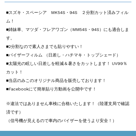
■スズキ・スペーシア MK54S・94S ２分割カット済みフィル
ム！
■姉妹車、マツダ・フレアワゴン（MM54S・94S）にも適合しま
す。
■2分割なので素人さまでも貼りやすい！
■バイザーフィルム （日差し・ハチマキ・トップシェード）
■太陽光の眩しい日差しを軽減＆暑さをカットします！ UV99％
カット！
■当店のみこのオリジナル商品を販売しております！
■Facebookにて簡単貼り方動画を公開中です！
※違法ではありません車検に合格いたします！（陸運支局で確認
済です）
（信号機が見えるので車内のバイザーを使うより安全！）