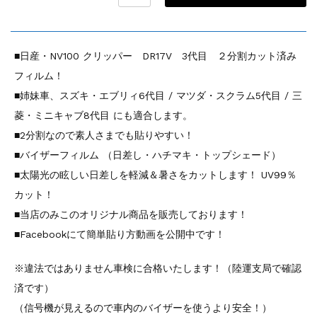
■日産・NV100 クリッパー DR17V 3代目 ２分割カット済み
フィルム！
■姉妹車、スズキ・エブリィ6代目 / マツダ・スクラム5代目 / 三
菱・ミニキャブ8代目 にも適合します。
■2分割なので素人さまでも貼りやすい！
■バイザーフィルム （日差し・ハチマキ・トップシェード）
■太陽光の眩しい日差しを軽減＆暑さをカットします！ UV99％
カット！
■当店のみこのオリジナル商品を販売しております！
■Facebookにて簡単貼り方動画を公開中です！
※違法ではありません車検に合格いたします！（陸運支局で確認
済です）
（信号機が見えるので車内のバイザーを使うより安全！）