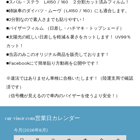
■スバル・ステラ LA150 / 160 ２分割カット済みフィルム！
■姉妹車のダイハツ・ムーヴ（LA150 / 160）にも適合します。
■2分割なので素人さまでも貼りやすい！
■バイザーフィルム （日差し・ハチマキ・トップシェード）
■太陽光の眩しい日差しを軽減＆暑さをカットします！ UV99％
カット！
■当店のみこのオリジナル商品を販売しております！
■Facebookにて簡単貼り方動画を公開中です！
※違法ではありません車検に合格いたします！（陸運支局で確認
済です）
（信号機が見えるので車内のバイザーを使うより安全！）
car-visor.com営業日カレンダー
今月(2026年8月)