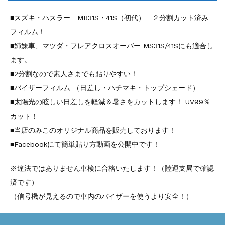
■スズキ・ハスラー MR31S・41S（初代） ２分割カット済み
フィルム！
■姉妹車、マツダ・フレアクロスオーバー MS31S/41Sにも適合し
ます。
■2分割なので素人さまでも貼りやすい！
■バイザーフィルム （日差し・ハチマキ・トップシェード）
■太陽光の眩しい日差しを軽減＆暑さをカットします！ UV99％
カット！
■当店のみこのオリジナル商品を販売しております！
■Facebookにて簡単貼り方動画を公開中です！
※違法ではありません車検に合格いたします！（陸運支局で確認
済です）
（信号機が見えるので車内のバイザーを使うより安全！）