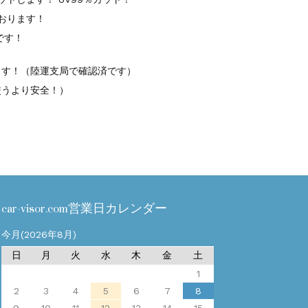
おります！
です！
ます！（陸運支局で確認済です）
使うより安全！）
car-visor.com営業日カレンダー
今月(2026年8月)
日
月
火
水
木
金
土
1
2
3
4
5
6
7
8