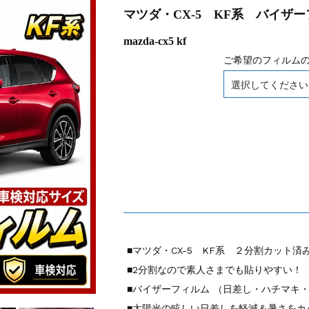
マツダ・CX-5 KF系 バイザ
mazda-cx5 kf
ご希望のフィルム
■マツダ・CX-5 KF系 ２分割カット済
■2分割なので素人さまでも貼りやすい！
■バイザーフィルム （日差し・ハチマキ
■太陽光の眩しい日差しを軽減＆暑さをカッ