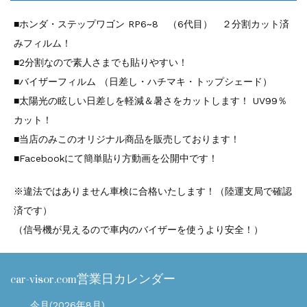
■ホンダ・ステップワゴン RP6~8 （6代目） ２分割カット済
みフィルム！
■2分割なので素人さまでも貼りやすい！
■バイザーフィルム （日差し・ハチマキ・トップシェード）
■太陽光の眩しい日差しを軽減＆暑さをカットします！ UV99％
カット！
■当店のみこのオリジナル商品を販売しております！
■Facebookにて簡単貼り方動画を公開中です！
※違法ではありません車検に合格いたします！（陸運支局で確認
済です）
（信号機が見えるので車内のバイザーを使うより安全！）
car-visor.com営業日カレンダー
今月(2026年8月)