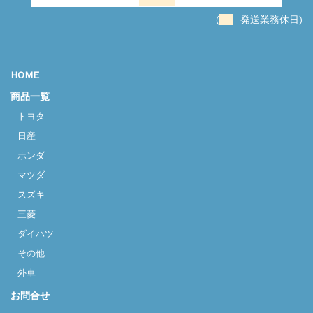
(
発送業務休日)
HOME
商品一覧
トヨタ
日産
ホンダ
マツダ
スズキ
三菱
ダイハツ
その他
外車
お問合せ